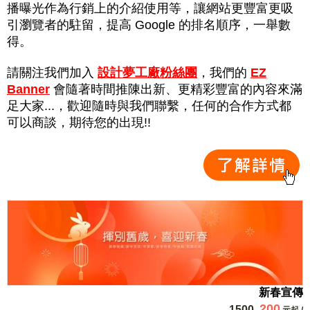
播曝光作為行銷上的介紹使用等，讓網站更豐富更吸
引瀏覽者的駐留，提高 Google 的排名順序，一舉數
得。
請關注我們加入
設計夢工廠粉絲團
，我們的
EZ
Banner
會隨著時間推陳出新、更精彩豐富的內容來滿
足大家...，歡迎隨時與我們聯繫，任何的合作方式都
可以商談，期待您的出現!!
新春宣傳
200
1500
元起
/