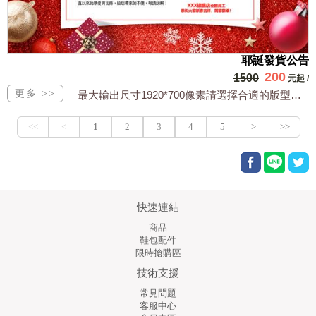
耶誕發貨公告
200
1500
元起
/
最大輸出尺寸1920*700像素請選擇合適的版型，文字或相關商品圖須由買方提供文...
快速連結
商品
鞋包配件
限時搶購區
技術支援
常見問題
客服中心