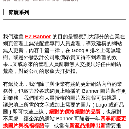
節慶系列
我們建置
EZ Banner
的目的是觀察到大部分的企業在
網頁管理上無法配置專門人員處理，導致建構的網站
無人更新，內容千篇一律，在 Google 排名上毫無建
樹。或是外發設計公司報價昂貴又得不到希望的效
果...又或原來的管理人員離職無人交接只好任由網站
荒廢，對於公司的形象大打折扣。
有鑑於此，我們除了與企業有簽約更新網站內容的業
務外，也致力於各式網頁上輪播的 Banner 圖片製作更
新業務。我們擁有大量授權的圖片及海報可供挑選，
讓您填上所需的文字或加上需要的圖片 ( Logo 或商品
圖 ) 即可快速上線，
絕對的價格絕對的品質
，也絕對
不馬虎，讓企業的網站
Banner
可隨著一年
四季節慶更
換圖片與祝福標語
等...或當有
新產品推陳出新
需要推