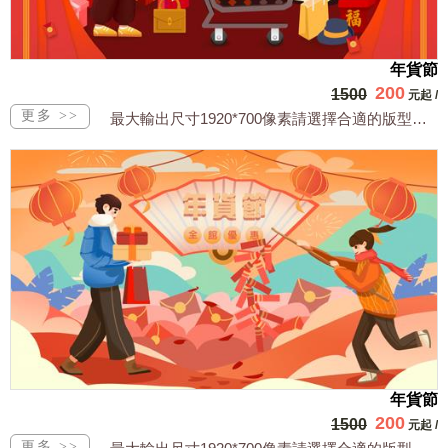
年貨節
200
1500
元起
/
最大輸出尺寸1920*700像素請選擇合適的版型，文字或相關商品圖須由買方提供文...
年貨節
200
1500
元起
/