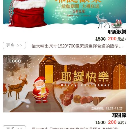
耶誕歡樂
200
1500
元起
/
最大輸出尺寸1920*700像素請選擇合適的版型，文字或相關商品圖須由買方提供文...
耶誕節
200
1500
元起
/