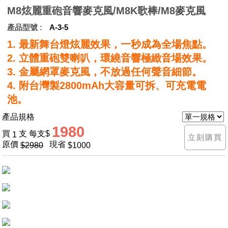
M8炫麗重砲音響麥克風/M8K歌棒/M8麥克風
產品型號
A-3-5
1. 最新舞台燈炫麗效果，一秒成為全場焦點。
2. 立體重砲雙喇叭，環繞音響極緻音場效果。
3. 金屬網罩麥克風，不放過任何聲音細節。
4. 附台灣製2800mAh大容量可拆、可充電電
池。
產品規格
1980
買
支
每支
1
原價
現省
2980
1000