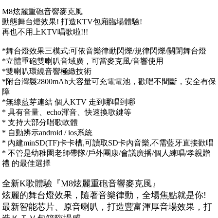
M8炫麗重砲音響麥克風
動態舞台燈效果! 打造KTV包廂臨場體驗!
再也不用上KTV唱歌啦!!!
*舞台燈效果三模式:可依音樂律動閃爍/規律閃爍/關閉舞台燈
*立體重砲雙喇叭音域廣，可當麥克風/音響使用
*雙喇叭環繞音響極緻技術
*附台灣製2800mAh大容量可充電電池，歡唱不間斷，安全有保
障
*無線藍芽連結 個人KTV 走到哪唱到哪
* 具有音量、echo渾音、快速換歌鍵等
* 支持大部分唱歌軟體
* 自動辨示android / ios系統
* 內建minSD(TF)卡卡槽,可讀取SD卡內音樂,不需藍牙直接歡唱
* 不管是幼稚園老師帶隊/戶外團康/會議廣播/個人練唱/孝親贈
禮 的最佳選擇
全新K歌體驗『M8炫麗重砲音響麥克風』
炫麗的舞台燈效果，隨著音樂律動，全場焦點就是你!
最新智能芯片、原音喇叭，打造豐富渾厚音場效果，打