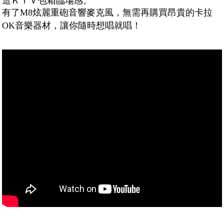
造ＫＴＶ包箱臨場感。
有了M8炫麗重砲音響麥克風，無需再購買昂貴的卡拉
OK音樂器材，讓你隨時想唱就唱！