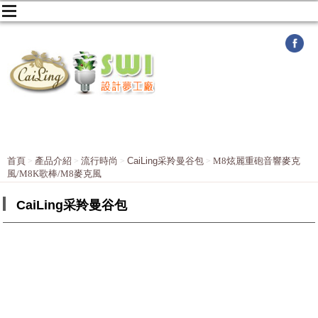
首頁
產品介紹
流行時尚
CaiLing采羚曼谷包
M8炫麗重砲音響麥克
風/M8K歌棒/M8麥克風
CaiLing采羚曼谷包