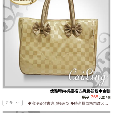
優雅時尚棋盤格古典曼谷包◆金咖
765
850
元起
/
個
◆浪漫優雅古典頂極造型 ◆時尚棋盤格精緻又高雅 ◆防水超輕有內裡最耐用 ◆保證台...