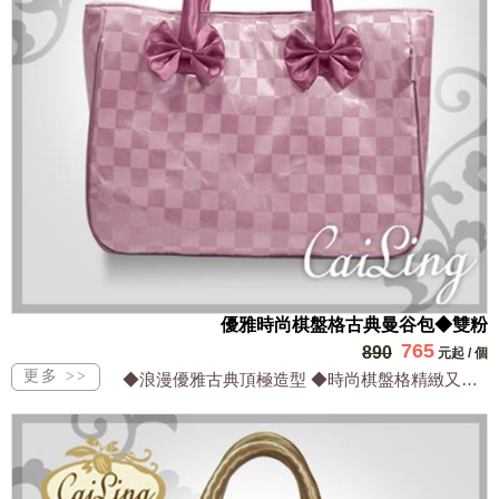
優雅時尚棋盤格古典曼谷包◆雙粉
765
890
元起
/
個
◆浪漫優雅古典頂極造型 ◆時尚棋盤格精緻又高雅 ◆防水超輕有內裡最耐用 ◆保證台...