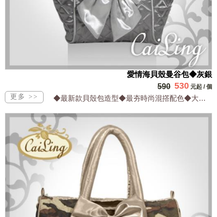
愛情海貝殼曼谷包◆灰銀
530
590
元起
/
個
◆最新款貝殼包造型◆最夯時尚混撘配色◆大方實用兼顧流行◆設計出眾網路獨家