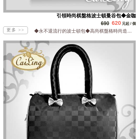
引領時尚棋盤格波士頓曼谷包◆金咖
620
690
元起
/
個
◆永不退流行的波士頓包◆高尚棋盤格時尚造型優◆都會粉領族最愛好搭配◆輕便防水實用...