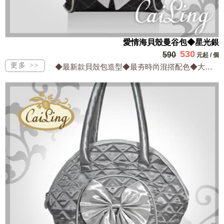
愛情海貝殼曼谷包◆星光銀
530
590
元起
/
個
◆最新款貝殼包造型◆最夯時尚混撘配色◆大方實用兼顧流行◆設計出眾網路獨家