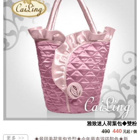
雅致迷人荷葉包◆雙粉
440
490
元起
/
個
◈最甜美荷葉包造型◈今年最夯混撘顏色◈新款日韓同步流行◈設計出眾網路獨家