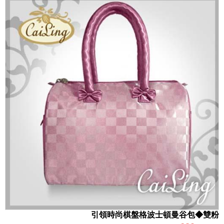
引領時尚棋盤格波士頓曼谷包◆雙粉