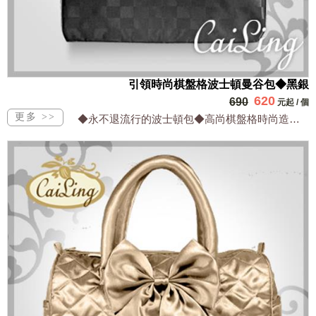
引領時尚棋盤格波士頓曼谷包◆黑銀
620
690
元起
/
個
◆永不退流行的波士頓包◆高尚棋盤格時尚造型優◆都會粉領族最愛好搭配◆輕便防水實用...