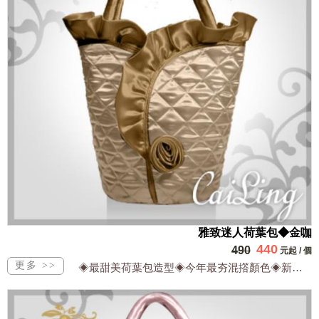
雅致迷人荷葉包◆金咖
440
490
元起
/
個
◈最甜美荷葉包造型◈今年最夯混撘顏色◈新款日韓同步流行◈設計出眾網路獨家