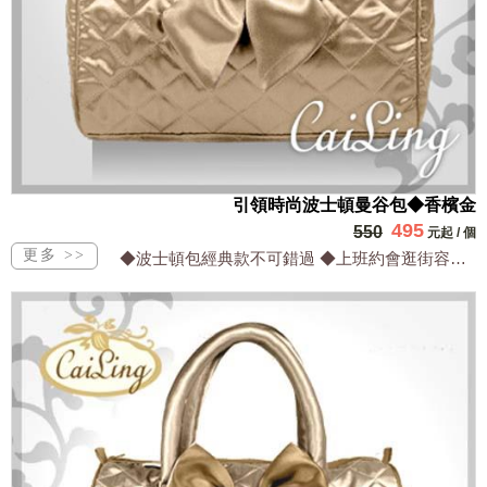
引領時尚波士頓曼谷包◆香檳金
495
550
元起
/
個
◆波士頓包經典款不可錯過 ◆上班約會逛街容量最適合 ◆最IN配色系好搭配超時尚 ...