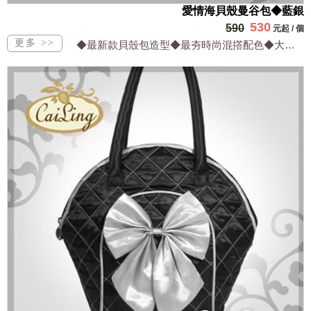
愛情海貝殼曼谷包◆藍銀
530
590
元起
/
個
◆最新款貝殼包造型◆最夯時尚混撘配色◆大方實用兼顧流行◆設計出眾網路獨家