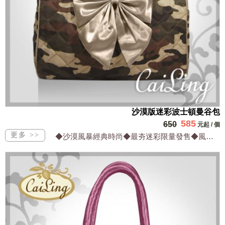
沙漠版迷彩波士頓曼谷包
585
650
元起
/
個
◆沙漠風暴經典時尚◆最夯迷彩限量發售◆風格獨特目光焦點◆設計出眾網路獨家