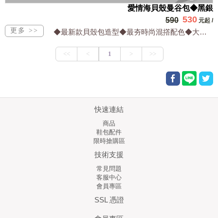
愛情海貝殼曼谷包◆黑銀
530
590
元起
/
◆最新款貝殼包造型◆最夯時尚混撘配色◆大方實用兼顧流行◆設計出眾網路獨家
快速連結
商品
鞋包配件
限時搶購區
技術支援
常見問題
客服中心
會員專區
SSL 憑證