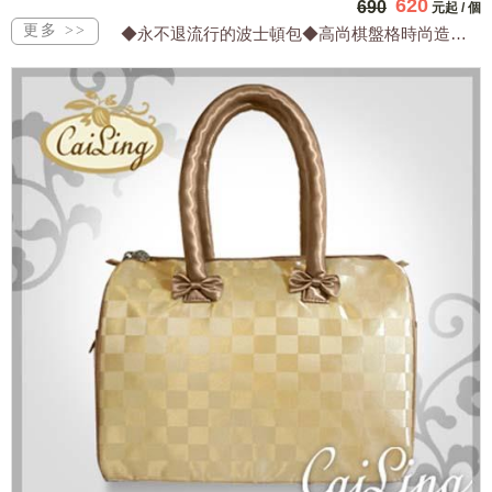
620
690
元起
/
個
◆永不退流行的波士頓包◆高尚棋盤格時尚造型優◆都會粉領族最愛好搭配◆輕便防水實用...