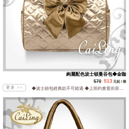
絢麗配色波士頓曼谷包◆金咖
513
570
元起
/
個
◆波士頓包經典款不可錯過 ◆上班約會逛街容量最適合 ◆最IN配色系好搭配超時尚 ...