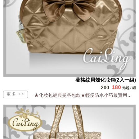
菱格紋貝殼化妝包(2入一組)
180
200
元起
/
組
★化妝包經典曼谷包款★輕便防水小巧最實用★一式二入超值特價中