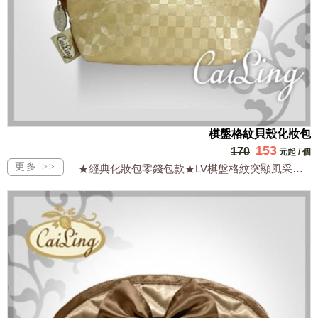
棋盤格紋貝殼化妝包
153
170
元起
/
個
★經典化妝包零錢包款★LV棋盤格紋突顯風采★防水超輕好拿最實用