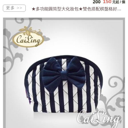
150
200
元起
/
個
★多功能圓筒型大化妝包★雙色搭配棋盤格好風采★防水輕便實用時尚亮眼