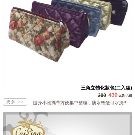
三角立體化妝包(二入組)
439
300
元起
/
組
隨身小物攜帶方便集中整理，防水輕便可水洗!!尺寸：18*10*底寬6CM材質：棉...