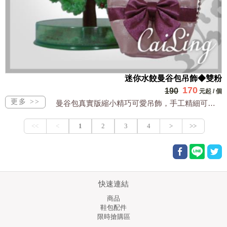
迷你水餃曼谷包吊飾◆雙粉
170
190
元起
/
個
曼谷包真實版縮小精巧可愛吊飾，手工精細可裝小物全台獨家販售
快速連結
商品
鞋包配件
限時搶購區