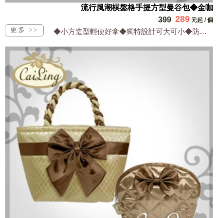
流行風潮棋盤格手提方型曼谷包◆金咖
289
399
元起
/
個
◆小方造型輕便好拿◆獨特設計可大可小◆防水實用性百分百◆約會逛街增添氣質