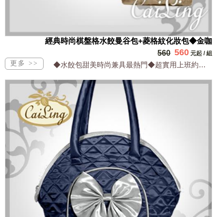
經典時尚棋盤格水餃曼谷包+菱格紋化妝包◆金咖
560
560
元起
/
組
◆水餃包甜美時尚兼具最熱門◆超實用上班約會逛街最適合◆LV同款棋盤格最經典好搭配...