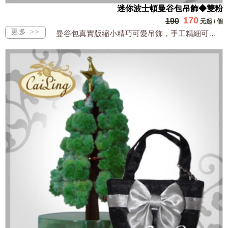
迷你波士頓曼谷包吊飾◆雙粉
170
190
元起
/
個
曼谷包真實版縮小精巧可愛吊飾，手工精細可裝小物全台獨家販售