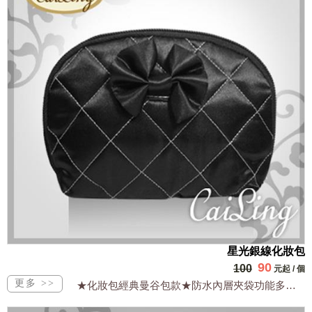
星光銀線化妝包
90
100
元起
/
個
★化妝包經典曼谷包款★防水內層夾袋功能多★大容量輕質量超實用