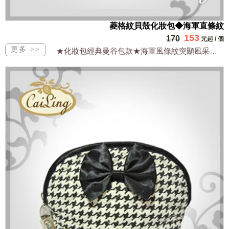
菱格紋貝殼化妝包◆海軍直條紋
153
170
元起
/
個
★化妝包經典曼谷包款★海軍風條紋突顯風采★防水輕便實用超時尚