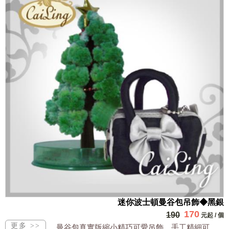
迷你波士頓曼谷包吊飾◆黑銀
170
190
元起
/
個
曼谷包真實版縮小精巧可愛吊飾，手工精細可裝小物全台獨家販售