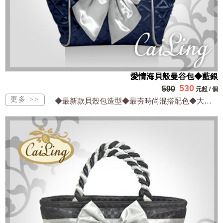
愛情海貝殼曼谷包◆藍銀
530
590
元起
/
個
◆最新款貝殼包造型◆最夯時尚混撘配色◆大方實用兼顧流行◆設計出眾網路獨家