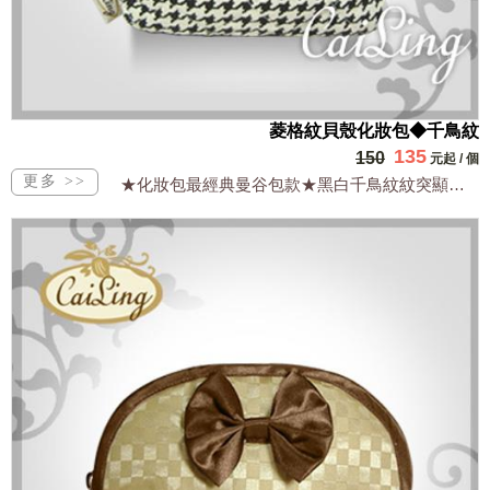
菱格紋貝殼化妝包◆千鳥紋
135
150
元起
/
個
★化妝包最經典曼谷包款★黑白千鳥紋紋突顯風采★防水又輕便實用超時尚