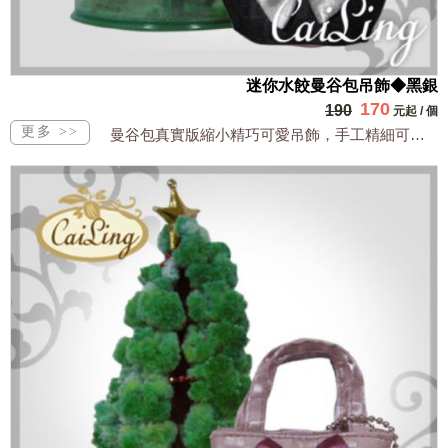
迷你水餃曼谷包吊飾◆黑銀
170
190
元起
/
個
曼谷包真實版縮小精巧可愛吊飾，手工精細可裝小物全台獨家販售