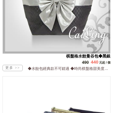
棋盤格水餃曼谷包◆黑銀
440
490
元起
/
個
◆水餃包經典款不可錯過 ◆時尚棋盤格甜美度加分 ◆防水超輕有內裡最耐用 ◆保證台...