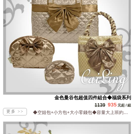
金色曼谷包超值四件組合◆福袋系列
935
1139
元起
/
組
◆空姐包+小方包+大小零錢包◆容量大上班約會旅遊最實用 ◆萬年不敗最in色系超好...