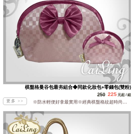
棋盤格曼谷包最夯組合◆同款化妝包+零錢包(雙粉)
225
250
元起
/
組
※防水輕便好拿最實用※經典棋盤格紋超時尚※明星商品萬用多功能