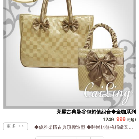
亮麗古典曼谷包超值組合◆金咖系列
999
1249
元起
/
◆優雅柔情古典頂極造型 ◆時尚棋盤格精緻又高雅 ◆防水超輕有內裡最耐用 ◆保證台...