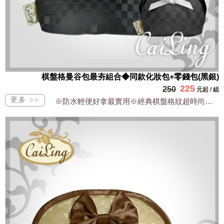
棋盤格曼谷包最夯組合◆同款化妝包+零錢包(黑銀)
225
250
元起
/
組
※防水輕便好拿最實用※經典棋盤格紋超時尚※明星商品萬用多功能