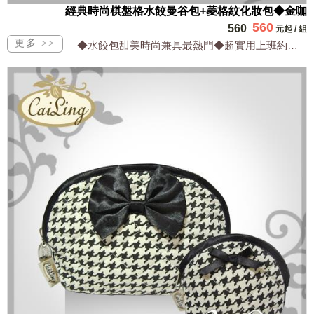
經典時尚棋盤格水餃曼谷包+菱格紋化妝包◆金咖
560
560
元起
/
組
◆水餃包甜美時尚兼具最熱門◆超實用上班約會逛街最適合◆LV同款棋盤格最經典好搭配...