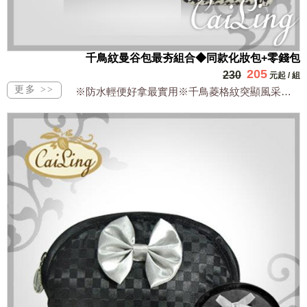
千鳥紋曼谷包最夯組合◆同款化妝包+零錢包
205
230
元起
/
組
※防水輕便好拿最實用※千鳥菱格紋突顯風采※明星商品萬用多功能