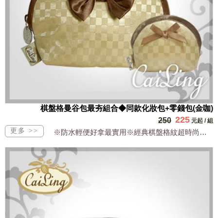
棋盤格曼谷包最夯組合◆同款化妝包+零錢包(金咖)
225
250
元起
/
組
※防水輕便好拿最實用※經典棋盤格紋超時尚※明星商品萬用多功能