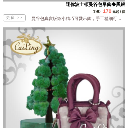
迷你波士頓曼谷包吊飾◆黑銀
170
190
元起
/
個
曼谷包真實版縮小精巧可愛吊飾，手工精細可裝小物全台獨家販售