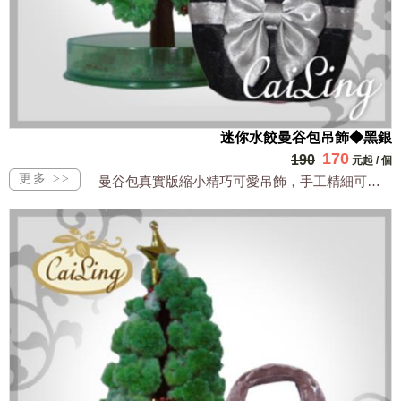
迷你水餃曼谷包吊飾◆黑銀
170
190
元起
/
個
曼谷包真實版縮小精巧可愛吊飾，手工精細可裝小物全台獨家販售