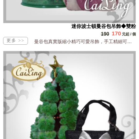
迷你波士頓曼谷包吊飾◆雙粉
170
190
元起
/
個
曼谷包真實版縮小精巧可愛吊飾，手工精細可裝小物全台獨家販售