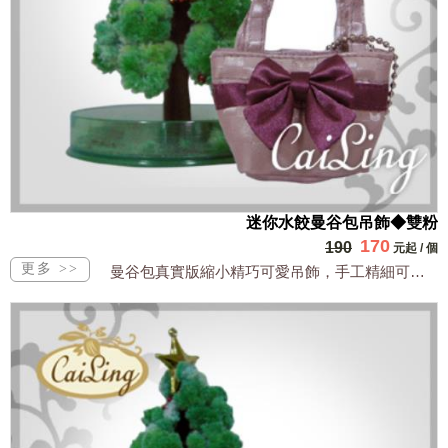
迷你水餃曼谷包吊飾◆雙粉
170
190
元起
/
個
曼谷包真實版縮小精巧可愛吊飾，手工精細可裝小物全台獨家販售