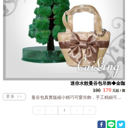
迷你水餃曼谷包吊飾◆金咖
170
190
元起
/
個
曼谷包真實版縮小精巧可愛吊飾，手工精細可裝小物全台獨家販售