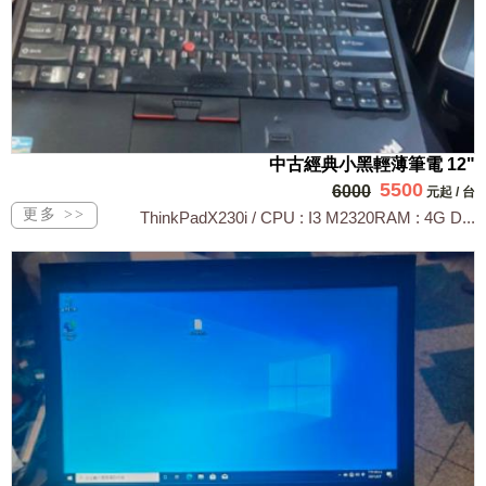
中古經典小黑輕薄筆電 12"
5500
6000
元起
/
台
ThinkPadX230i / CPU : I3 M2320RAM : 4G D...