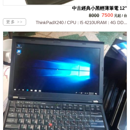
中古經典小黑輕薄筆電 12"
7500
8000
元起
/
台
ThinkPadX240 / CPU : I5 4210URAM : 4G DD...